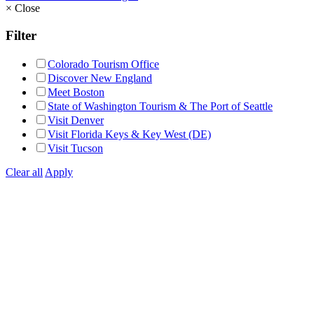
×
Close
Filter
Colorado Tourism Office
Discover New England
Meet Boston
State of Washington Tourism & The Port of Seattle
Visit Denver
Visit Florida Keys & Key West (DE)
Visit Tucson
Clear all
Apply